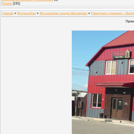
Разное
[191]
Главная
»
Фотоальбом
»
Фотоальбом города Миллерово
»
Памятные строения г. Милл
Проек