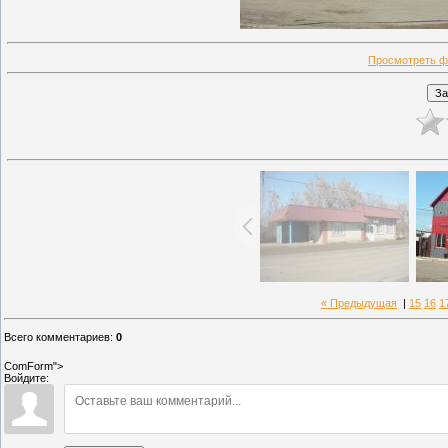
Просмотреть ф
« Предыдущая
|
15
16
1
Всего комментариев
:
0
ComForm">
Войдите: