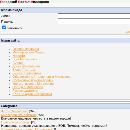
Г
ородской
П
ортал
М
иллерово
Форма входа
Логин:
Пароль:
запомнить
Заб
Меню сайта
Главная страница
Миллеровский Форум
Новости
Блог Миллерово
Галерея
Доска объявлений
Видео Портала
Бизнес справочник
Общественный транспорт в Миллерово
Расписание приема врачей
Книга отзывов о Миллерово
Погода в Миллерово
Рекламодателям
Связь с Администратором
Categories
Фото г. Миллерово
[345]
Миллеровские пейзажи
[258]
Все самое красивое, что есть в нашем городе!
Спасибо за победу!
[2]
Наши родственники участвовавшие в ВОВ. Помним, любим, гордимся!
Спортивная история г. Миллерово
[1]