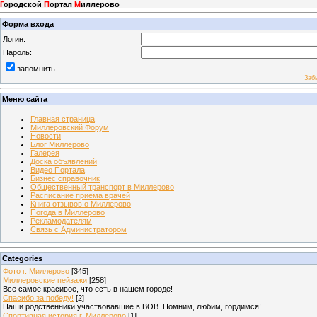
Г
ородской
П
ортал
М
иллерово
Форма входа
Логин:
Пароль:
запомнить
Заб
Меню сайта
Главная страница
Миллеровский Форум
Новости
Блог Миллерово
Галерея
Доска объявлений
Видео Портала
Бизнес справочник
Общественный транспорт в Миллерово
Расписание приема врачей
Книга отзывов о Миллерово
Погода в Миллерово
Рекламодателям
Связь с Администратором
Categories
Фото г. Миллерово
[345]
Миллеровские пейзажи
[258]
Все самое красивое, что есть в нашем городе!
Спасибо за победу!
[2]
Наши родственники участвовавшие в ВОВ. Помним, любим, гордимся!
Спортивная история г. Миллерово
[1]