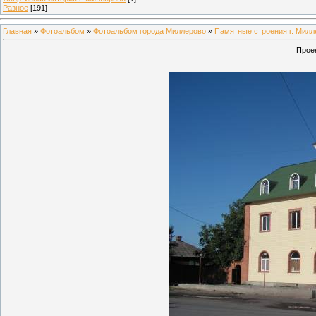
Разное
[191]
Главная
»
Фотоальбом
»
Фотоальбом города Миллерово
»
Памятные строения г. Милл
Проек