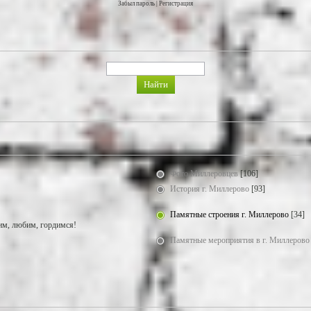
Забыл пароль
|
Регистрация
Фото Миллеровцев
[106]
История г. Миллерово
[93]
Памятные строения г. Миллерово
[34]
м, любим, гордимся!
Памятные мероприятия в г. Миллерово