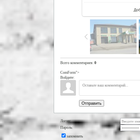
До
Всего комментариев
:
0
ComForm">
Войдите:
Отправить
Логин:
Пароль:
запомнить