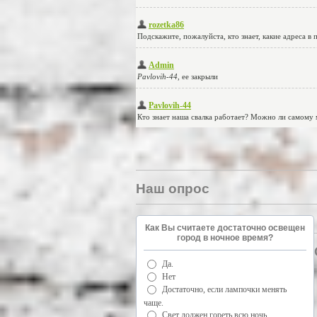
Наш опрос
Как Вы считаете достаточно освещен
город в ночное время?
Да.
Нет
Достаточно, если лампочки менять
чаще.
Свет должен гореть всю ночь