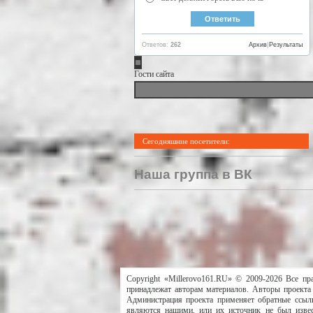
Ответов:
262
Архив
|
Результаты
Гости сайта
Сегодняшние посетители:
Наша группа в ВК
Copyright «Millerovo161.RU» © 2009-2026 Все пр
принадлежат авторам материалов. Авторы проекта 
Администрация проекта применяет обратные ссылк
являются нашими, или их источник не был извес