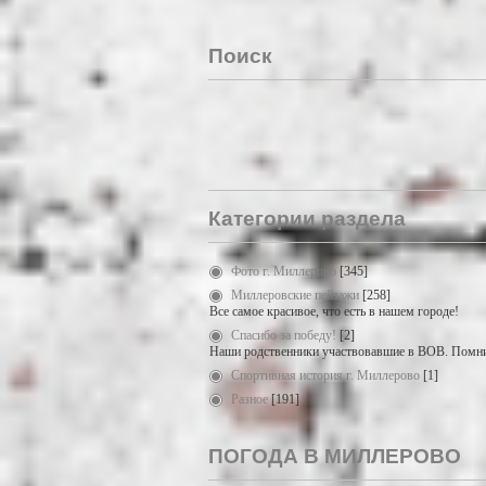
Поиск
Категории раздела
Фото г. Миллерово
[345]
Миллеровские пейзажи
[258]
Все самое красивое, что есть в нашем городе!
Спасибо за победу!
[2]
Наши родственники участвовавшие в ВОВ. Помни
Спортивная история г. Миллерово
[1]
Разное
[191]
ПОГОДА В МИЛЛЕРОВО