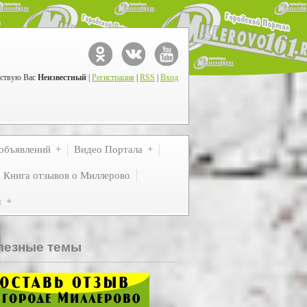
ствую Вас
Неизвестный
|
Регистрация
|
RSS
|
Вход
объявлений
Видео Портала
Книга отзывов о Миллерово
м
лезные темы