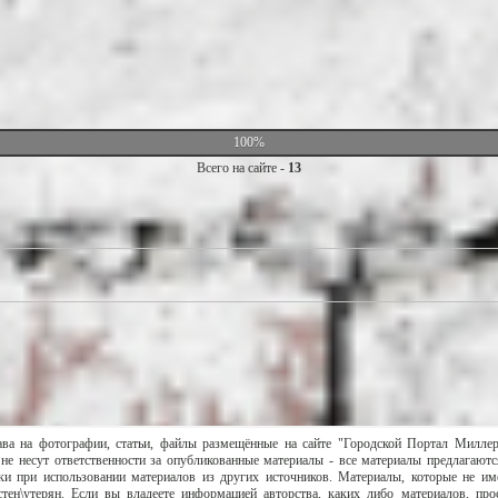
100%
Всего на сайте -
13
ава на фотографии, статьи, файлы размещённые на сайте "Городской Портал Милле
не несут ответственности за опубликованные материалы - все материалы предлагаютс
и при использовании материалов из других источников. Материалы, которые не им
тен\утерян. Если вы владеете информацией авторства, каких либо материалов, пр