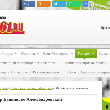
Привет
й Форум
Новости
Блог Миллерово
Галерея
Доска 
ственный транспорт в Миллерово
Расписание приема врачей
года в Миллерово
Рекламодателям
Связь с Администраторо
По
лерово
»
Памятные строения г. Миллерово
» Магазин хутор Банниково
ор Банниково Александровский