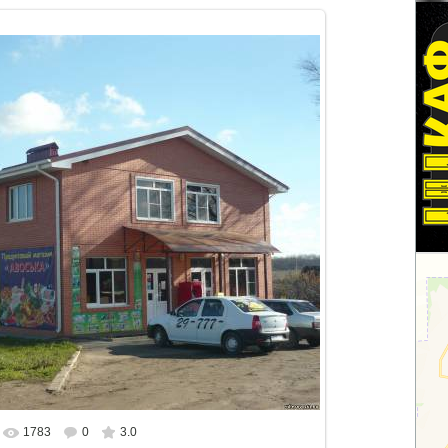
1783
0
3.0
альном размере
1500x1125
/ 219.9Kb