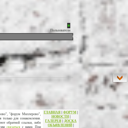
Пользователи
0%
ГЛАВНАЯ
|
ФОРУМ
|
рово", "форум Миллерово",
НОВОСТИ
|
я только для ознакомления.
ГАЛЕРЕЯ
|
ДОСКА
еют обратной ссылки, либо
ОБЪЯВЛЕНИЙ
|
осим
связаться
с нами. При