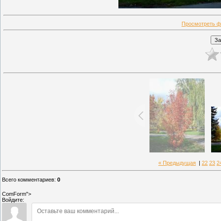
Просмотреть ф
« Предыдущая
|
22
23
2
Всего комментариев
:
0
ComForm">
Войдите: