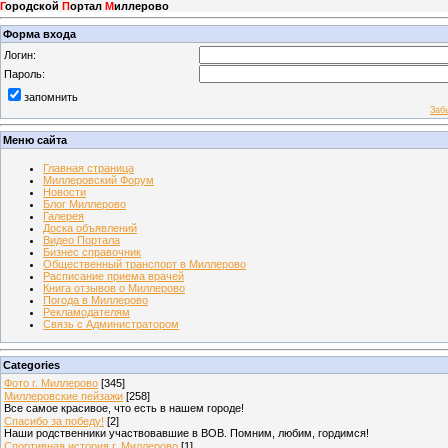
Г
ородской
П
ортал
М
иллерово
Форма входа
Логин:
Пароль:
запомнить
Заб
Меню сайта
Главная страница
Миллеровский Форум
Новости
Блог Миллерово
Галерея
Доска объявлений
Видео Портала
Бизнес справочник
Общественный транспорт в Миллерово
Расписание приема врачей
Книга отзывов о Миллерово
Погода в Миллерово
Рекламодателям
Связь с Администратором
Categories
Фото г. Миллерово
[345]
Миллеровские пейзажи
[258]
Все самое красивое, что есть в нашем городе!
Спасибо за победу!
[2]
Наши родственники участвовавшие в ВОВ. Помним, любим, гордимся!
Спортивная история г. Миллерово
[1]