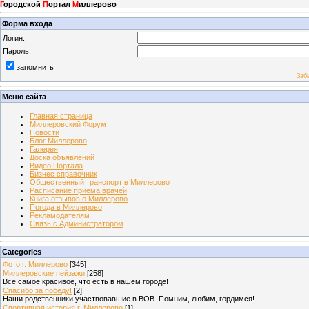
Г
ородской
П
ортал
М
иллерово
Форма входа
Логин:
Пароль:
запомнить
Заб
Меню сайта
Главная страница
Миллеровский Форум
Новости
Блог Миллерово
Галерея
Доска объявлений
Видео Портала
Бизнес справочник
Общественный транспорт в Миллерово
Расписание приема врачей
Книга отзывов о Миллерово
Погода в Миллерово
Рекламодателям
Связь с Администратором
Categories
Фото г. Миллерово
[345]
Миллеровские пейзажи
[258]
Все самое красивое, что есть в нашем городе!
Спасибо за победу!
[2]
Наши родственники участвовавшие в ВОВ. Помним, любим, гордимся!
Спортивная история г. Миллерово
[1]