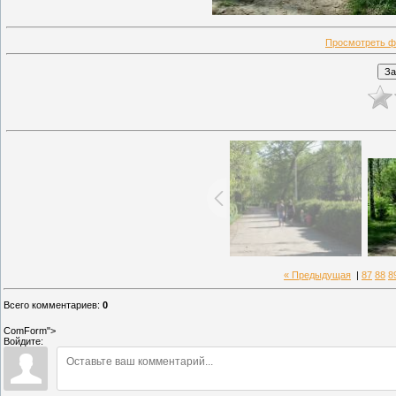
Просмотреть ф
« Предыдущая
|
87
88
8
Всего комментариев
:
0
ComForm">
Войдите: