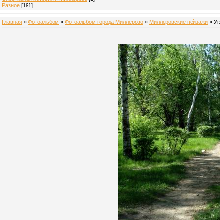
Разное
[191]
Главная
»
Фотоальбом
»
Фотоальбом города Миллерово
»
Миллеровские пейзажи
» Ую