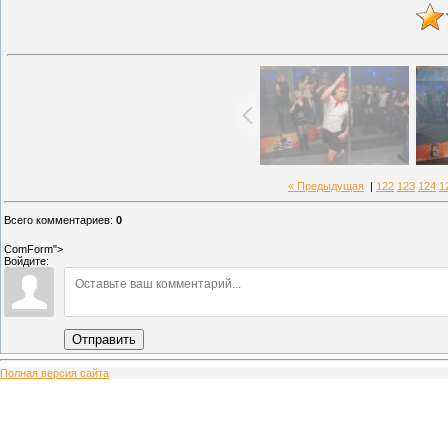
« Предыдущая
|
122
123
124
1
Всего комментариев
:
0
ComForm">
Войдите:
Отправить
Полная версия сайта