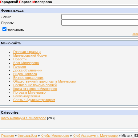
Г
ородской
П
ортал
М
иллерово
Форма входа
Логин:
Пароль:
запомнить
Заб
Меню сайта
Главная страница
Миллеровский Форум
Новости
Блог Миллерово
Галерея
Доска объявлений
Видео Портала
Бизнес справочник
Общественный транспорт в Миллерово
Расписание приема врачей
Книга отзывов о Миллерово
Погода в Миллерово
Рекламодателям
Связь с Администратором
Categories
Клуб Аквариум г. Миллерово
[283]
Главная
»
Фотоальбом
»
Клубы Миллерово
»
Клуб Аквариум г. Миллерово
» Misterx_53