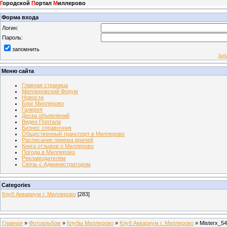
Г
ородской
П
ортал
М
иллерово
Форма входа
Логин:
Пароль:
запомнить
Заб
Меню сайта
Главная страница
Миллеровский Форум
Новости
Блог Миллерово
Галерея
Доска объявлений
Видео Портала
Бизнес справочник
Общественный транспорт в Миллерово
Расписание приема врачей
Книга отзывов о Миллерово
Погода в Миллерово
Рекламодателям
Связь с Администратором
Categories
Клуб Аквариум г. Миллерово
[283]
Главная
»
Фотоальбом
»
Клубы Миллерово
»
Клуб Аквариум г. Миллерово
» Misterx_54