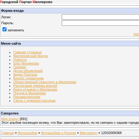
Г
ородской
П
ортал
М
иллерово
Форма входа
Логин:
Пароль:
запомнить
Заб
Меню сайта
Главная страница
Миллеровский Форум
Новости
Блог Миллерово
Галерея
Доска объявлений
Видео Портала
Бизнес справочник
Общественный транспорт в Миллерово
Расписание приема врачей
Книга отзывов о Миллерово
Погода в Миллерово
Рекламодателям
Связь с Администратором
Categories
Мир вокруг
[691]
Этот альбом посвещен всему, что Вас заинтересовало, но не связано с нашим город
Главная
»
Фотоальбом
»
Фотоальбом о Разном
»
Мир вокруг
» 12032009368