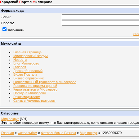
Г
ородской
П
ортал
М
иллерово
Форма входа
Логин:
Пароль:
запомнить
Заб
Меню сайта
Главная страница
Миллеровский Форум
Новости
Блог Миллерово
Галерея
Доска объявлений
Видео Портала
Бизнес справочник
Общественный транспорт в Миллерово
Расписание приема врачей
Книга отзывов о Миллерово
Погода в Миллерово
Рекламодателям
Связь с Администратором
Categories
Мир вокруг
[691]
Этот альбом посвещен всему, что Вас заинтересовало, но не связано с нашим город
Главная
»
Фотоальбом
»
Фотоальбом о Разном
»
Мир вокруг
» 12032009370