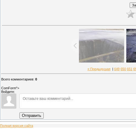
« Предыдущая
|
649
650
651
6
Всего комментариев
:
0
ComForm">
Войдите:
Отправить
Полная версия сайта