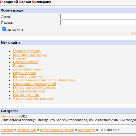
Г
ородской
П
ортал
М
иллерово
Форма входа
Логин:
Пароль:
запомнить
Заб
Меню сайта
Главная страница
Миллеровский Форум
Новости
Блог Миллерово
Галерея
Доска объявлений
Видео Портала
Бизнес справочник
Общественный транспорт в Миллерово
Расписание приема врачей
Книга отзывов о Миллерово
Погода в Миллерово
Рекламодателям
Связь с Администратором
Categories
Мир вокруг
[691]
Этот альбом посвещен всему, что Вас заинтересовало, но не связано с нашим город
Главная
»
Фотоальбом
»
Фотоальбом о Разном
»
Мир вокруг
» 12032009367