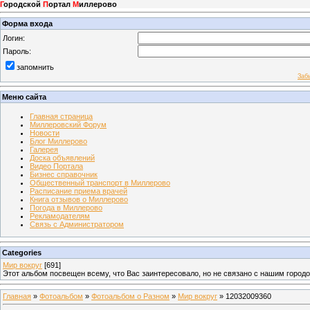
Г
ородской
П
ортал
М
иллерово
Форма входа
Логин:
Пароль:
запомнить
Заб
Меню сайта
Главная страница
Миллеровский Форум
Новости
Блог Миллерово
Галерея
Доска объявлений
Видео Портала
Бизнес справочник
Общественный транспорт в Миллерово
Расписание приема врачей
Книга отзывов о Миллерово
Погода в Миллерово
Рекламодателям
Связь с Администратором
Categories
Мир вокруг
[691]
Этот альбом посвещен всему, что Вас заинтересовало, но не связано с нашим город
Главная
»
Фотоальбом
»
Фотоальбом о Разном
»
Мир вокруг
» 12032009360