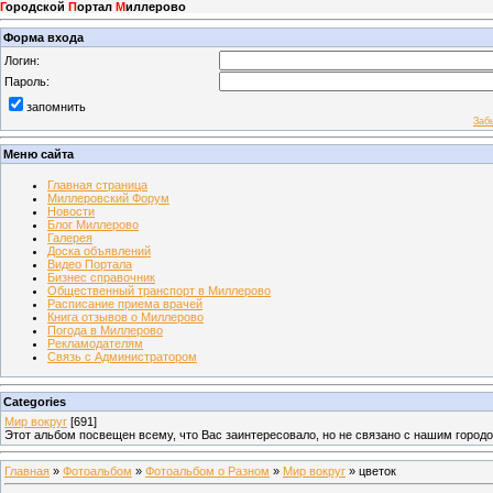
Г
ородской
П
ортал
М
иллерово
Форма входа
Логин:
Пароль:
запомнить
Заб
Меню сайта
Главная страница
Миллеровский Форум
Новости
Блог Миллерово
Галерея
Доска объявлений
Видео Портала
Бизнес справочник
Общественный транспорт в Миллерово
Расписание приема врачей
Книга отзывов о Миллерово
Погода в Миллерово
Рекламодателям
Связь с Администратором
Categories
Мир вокруг
[691]
Этот альбом посвещен всему, что Вас заинтересовало, но не связано с нашим город
Главная
»
Фотоальбом
»
Фотоальбом о Разном
»
Мир вокруг
» цветок