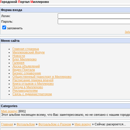
Г
ородской
П
ортал
М
иллерово
Форма входа
Логин:
Пароль:
запомнить
Заб
Меню сайта
Главная страница
Миллеровский Форум
Новости
Блог Миллерово
Галерея
Доска объявлений
Видео Портала
Бизнес справочник
Общественный транспорт в Миллерово
Расписание приема врачей
Книга отзывов о Миллерово
Погода в Миллерово
Рекламодателям
Связь с Администратором
Categories
Мир вокруг
[691]
Этот альбом посвещен всему, что Вас заинтересовало, но не связано с нашим город
Главная
»
Фотоальбом
»
Фотоальбом о Разном
»
Мир вокруг
» Сейчас раскроется...