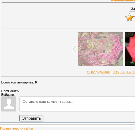
« Предыдущая
|
335
336
337
3
Всего комментариев
:
0
ComForm">
Войдите:
Отправить
Полная версия сайта