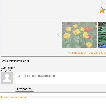
« Предыдущая
|
283
284
285
2
Всего комментариев
:
0
ComForm">
Войдите:
Отправить
Полная версия сайта