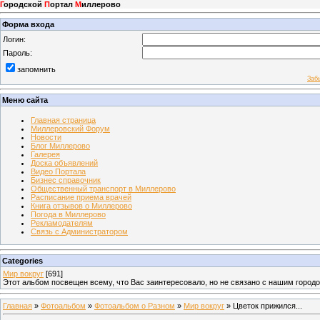
Г
ородской
П
ортал
М
иллерово
Форма входа
Логин:
Пароль:
запомнить
Заб
Меню сайта
Главная страница
Миллеровский Форум
Новости
Блог Миллерово
Галерея
Доска объявлений
Видео Портала
Бизнес справочник
Общественный транспорт в Миллерово
Расписание приема врачей
Книга отзывов о Миллерово
Погода в Миллерово
Рекламодателям
Связь с Администратором
Categories
Мир вокруг
[691]
Этот альбом посвещен всему, что Вас заинтересовало, но не связано с нашим город
Главная
»
Фотоальбом
»
Фотоальбом о Разном
»
Мир вокруг
» Цветок прижился...