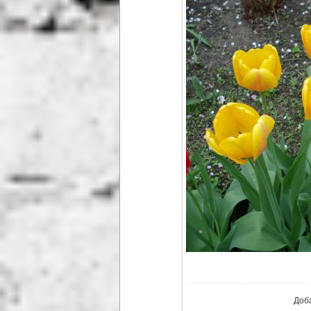
В ре
Доб