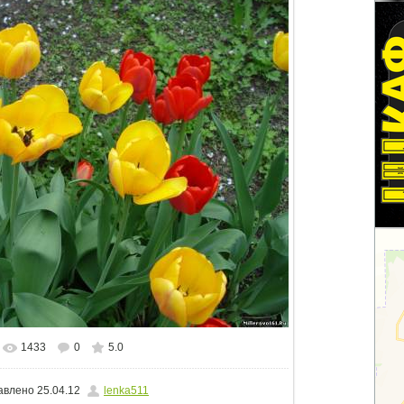
1433
0
5.0
альном размере
1060x795
/ 378.5Kb
авлено
25.04.12
lenka511