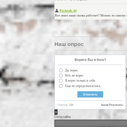
Наш опрос
Верите Вы в бога?
Да, верю.
Нет, не верю.
Я верю только в себя
Еще не определился/лась.
Ответов:
224
Архив
|
Результаты
Гости сайта