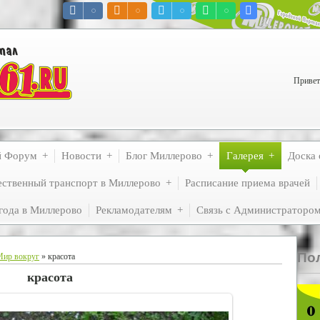
Привет
й Форум
Новости
Блог Миллерово
Галерея
Доска 
ственный транспорт в Миллерово
Расписание приема врачей
года в Миллерово
Рекламодателям
Связь с Администраторо
По
Мир вокруг
» красота
красота