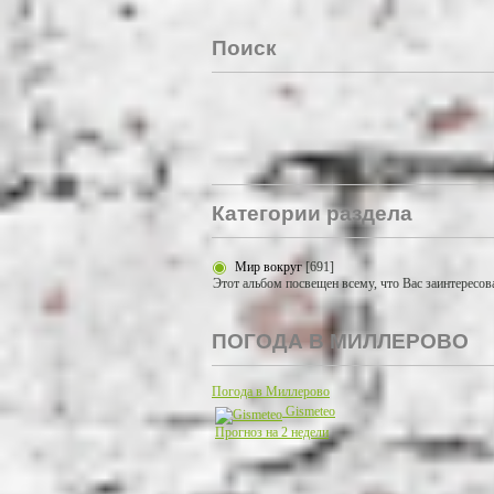
Поиск
Категории раздела
Мир вокруг
[691]
Этот альбом посвещен всему, что Вас заинтересов
ПОГОДА В МИЛЛЕРОВО
Погода в Миллерово
Gismeteo
Прогноз на 2 недели