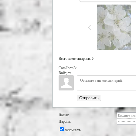
Всего комментариев
:
0
ComForm">
Войдите:
Отправить
Логин:
Пароль:
запомнить