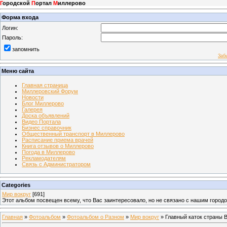
Г
ородской
П
ортал
М
иллерово
Форма входа
Логин:
Пароль:
запомнить
Заб
Меню сайта
Главная страница
Миллеровский Форум
Новости
Блог Миллерово
Галерея
Доска объявлений
Видео Портала
Бизнес справочник
Общественный транспорт в Миллерово
Расписание приема врачей
Книга отзывов о Миллерово
Погода в Миллерово
Рекламодателям
Связь с Администратором
Categories
Мир вокруг
[691]
Этот альбом посвещен всему, что Вас заинтересовало, но не связано с нашим город
Главная
»
Фотоальбом
»
Фотоальбом о Разном
»
Мир вокруг
» Главный каток страны 