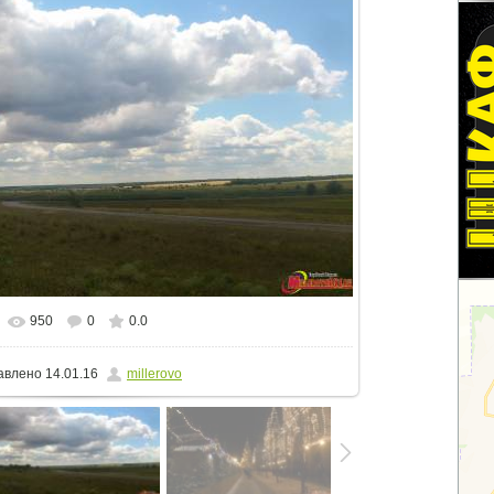
950
0
0.0
альном размере
1500x843
/ 784.5Kb
авлено
14.01.16
millerovo