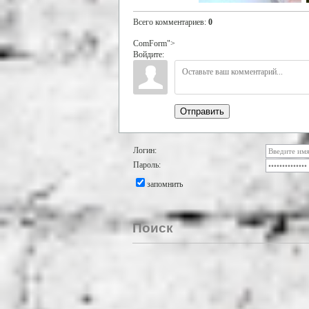
Всего комментариев
:
0
ComForm">
Войдите:
Отправить
Логин:
Пароль:
запомнить
Поиск