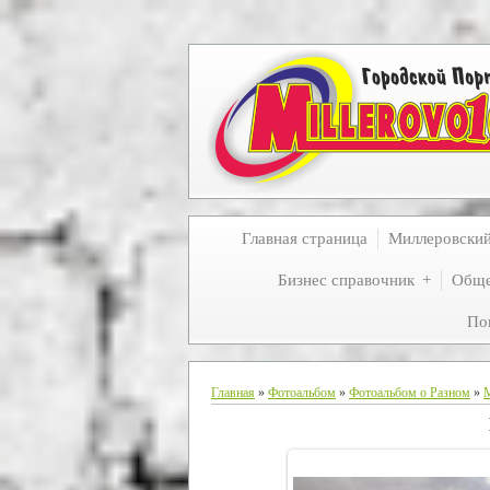
Главная страница
Миллеровски
Бизнес справочник
Обще
По
Главная
»
Фотоальбом
»
Фотоальбом о Разном
»