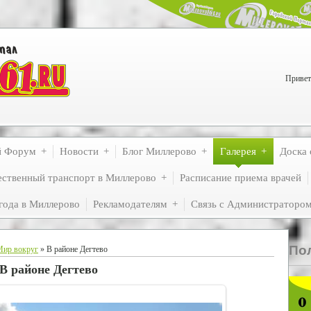
Привет
й Форум
Новости
Блог Миллерово
Галерея
Доска 
ственный транспорт в Миллерово
Расписание приема врачей
года в Миллерово
Рекламодателям
Связь с Администраторо
По
Мир вокруг
» В районе Дегтево
В районе Дегтево