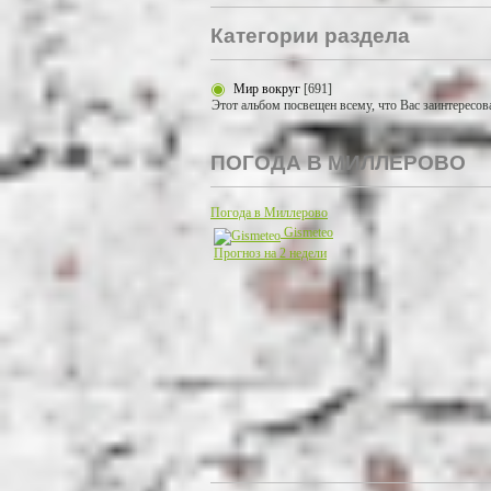
Категории раздела
Мир вокруг
[691]
Этот альбом посвещен всему, что Вас заинтересов
ПОГОДА В МИЛЛЕРОВО
Погода в Миллерово
Gismeteo
Прогноз на 2 недели