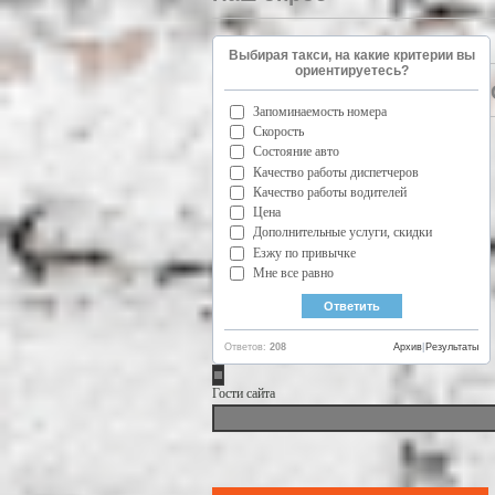
Выбирая такси, на какие критерии вы
ориентируетесь?
Запоминаемость номера
Скорость
Состояние авто
Качество работы диспетчеров
Качество работы водителей
Цена
Дополнительные услуги, скидки
Езжу по привычке
Мне все равно
Ответов:
208
Архив
|
Результаты
Гости сайта