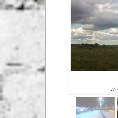
В ре
Доб