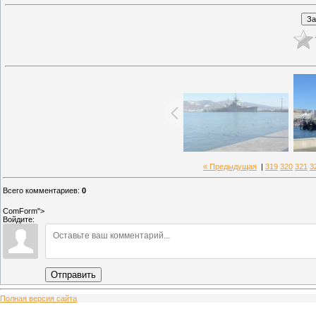
« Предыдущая
|
319
320
321
3
Всего комментариев
:
0
ComForm">
Войдите:
Отправить
Полная версия сайта