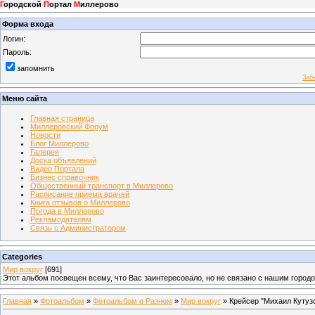
Г
ородской
П
ортал
М
иллерово
Форма входа
Логин:
Пароль:
запомнить
Заб
Меню сайта
Главная страница
Миллеровский Форум
Новости
Блог Миллерово
Галерея
Доска объявлений
Видео Портала
Бизнес справочник
Общественный транспорт в Миллерово
Расписание приема врачей
Книга отзывов о Миллерово
Погода в Миллерово
Рекламодателям
Связь с Администратором
Categories
Мир вокруг
[691]
Этот альбом посвещен всему, что Вас заинтересовало, но не связано с нашим город
Главная
»
Фотоальбом
»
Фотоальбом о Разном
»
Мир вокруг
» Крейсер "Михаил Кутуз