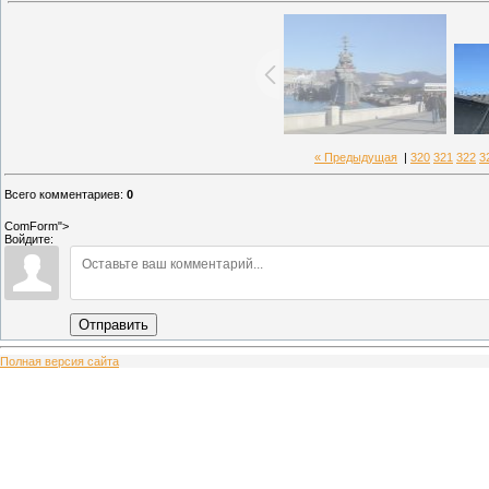
« Предыдущая
|
320
321
322
3
Всего комментариев
:
0
ComForm">
Войдите:
Отправить
Полная версия сайта