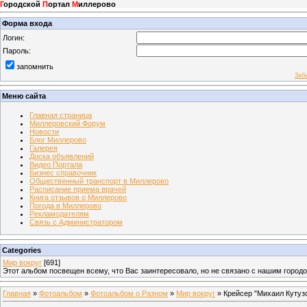
Г
ородской
П
ортал
М
иллерово
Форма входа
Логин:
Пароль:
запомнить
Заб
Меню сайта
Главная страница
Миллеровский Форум
Новости
Блог Миллерово
Галерея
Доска объявлений
Видео Портала
Бизнес справочник
Общественный транспорт в Миллерово
Расписание приема врачей
Книга отзывов о Миллерово
Погода в Миллерово
Рекламодателям
Связь с Администратором
Categories
Мир вокруг
[691]
Этот альбом посвещен всему, что Вас заинтересовало, но не связано с нашим город
Главная
»
Фотоальбом
»
Фотоальбом о Разном
»
Мир вокруг
» Крейсер "Михаил Кутуз