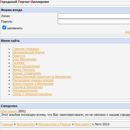
Г
ородской
П
ортал
М
иллерово
Форма входа
Логин:
Пароль:
запомнить
Заб
Меню сайта
Главная страница
Миллеровский Форум
Новости
Блог Миллерово
Галерея
Доска объявлений
Видео Портала
Бизнес справочник
Общественный транспорт в Миллерово
Расписание приема врачей
Книга отзывов о Миллерово
Погода в Миллерово
Рекламодателям
Связь с Администратором
Categories
Мир вокруг
[691]
Этот альбом посвещен всему, что Вас заинтересовало, но не связано с нашим город
Главная
»
Фотоальбом
»
Фотоальбом о Разном
»
Мир вокруг
» Лето 2013