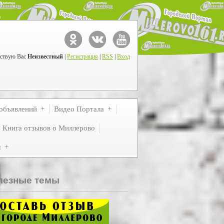
ствую Вас
Неизвестный
|
Регистрация
|
RSS
|
Вход
объявлений
Видео Портала
Книга отзывов о Миллерово
м
лезные темы