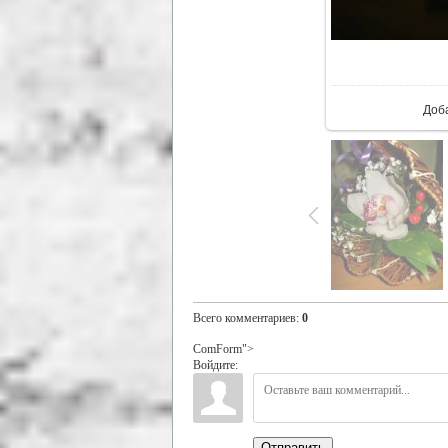
В ре
Доб
Всего комментариев
:
0
ComForm">
Войдите:
Отправить