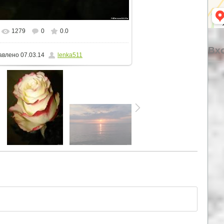
1279
0
0.0
альном размере
1125x1500
/ 101.6Kb
Вхо
авлено
07.03.14
lenka511