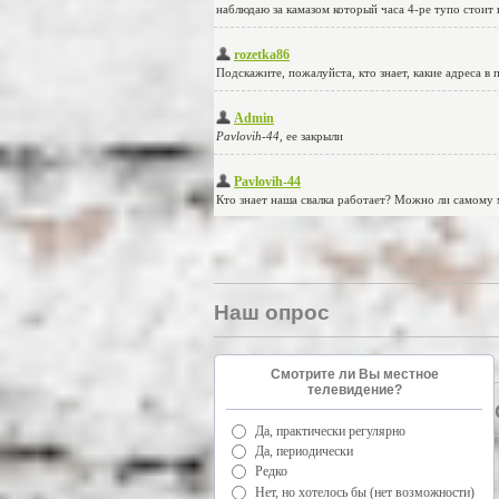
Наш опрос
Смотрите ли Вы местное
телевидение?
Да, практически регулярно
Да, периодически
Редко
Нет, но хотелось бы (нет возможности)