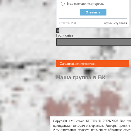
Нет, мне оно неинтересно
Ответов:
203
Архив
|
Результаты
Гости сайта
Сегодняшние посетители:
Наша группа в ВК
Copyright «Millerovo161.RU» © 2009-2026 Все пр
принадлежат авторам материалов. Авторы проекта 
Администрация проекта применяет обратные ссылк