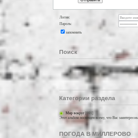
Логин:
Пароль:
запомнить
Поиск
Категории раздела
Мир вокруг
[691]
Этот альбом посвещен всему, что Вас заинтересов
ПОГОДА В МИЛЛЕРОВО