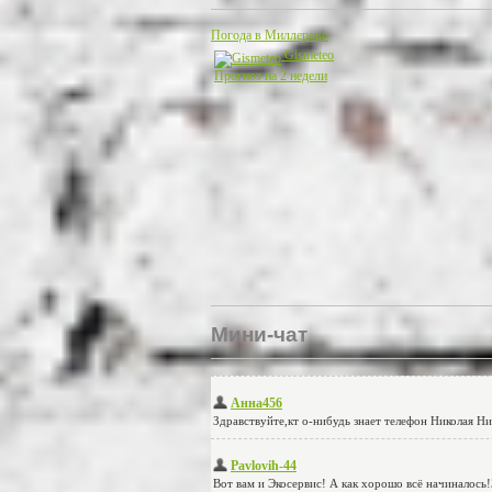
Погода в Миллерово
Gismeteo
Прогноз на 2 недели
Мини-чат