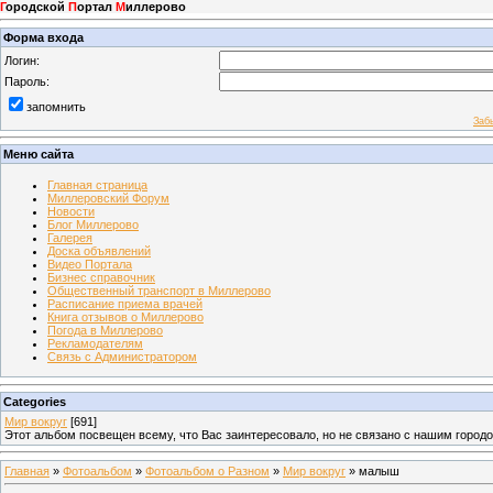
Г
ородской
П
ортал
М
иллерово
Форма входа
Логин:
Пароль:
запомнить
Заб
Меню сайта
Главная страница
Миллеровский Форум
Новости
Блог Миллерово
Галерея
Доска объявлений
Видео Портала
Бизнес справочник
Общественный транспорт в Миллерово
Расписание приема врачей
Книга отзывов о Миллерово
Погода в Миллерово
Рекламодателям
Связь с Администратором
Categories
Мир вокруг
[691]
Этот альбом посвещен всему, что Вас заинтересовало, но не связано с нашим город
Главная
»
Фотоальбом
»
Фотоальбом о Разном
»
Мир вокруг
» малыш