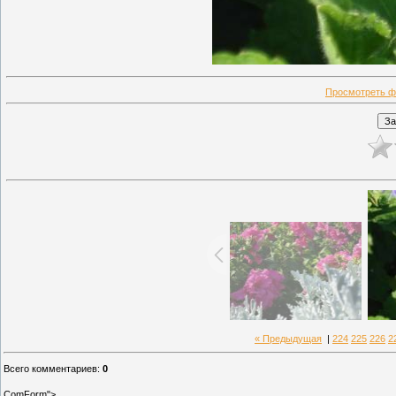
Просмотреть ф
« Предыдущая
|
224
225
226
2
Всего комментариев
:
0
ComForm">