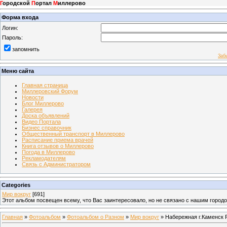
Г
ородской
П
ортал
М
иллерово
Форма входа
Логин:
Пароль:
запомнить
Заб
Меню сайта
Главная страница
Миллеровский Форум
Новости
Блог Миллерово
Галерея
Доска объявлений
Видео Портала
Бизнес справочник
Общественный транспорт в Миллерово
Расписание приема врачей
Книга отзывов о Миллерово
Погода в Миллерово
Рекламодателям
Связь с Администратором
Categories
Мир вокруг
[691]
Этот альбом посвещен всему, что Вас заинтересовало, но не связано с нашим город
Главная
»
Фотоальбом
»
Фотоальбом о Разном
»
Мир вокруг
» Набережная г.Каменск 