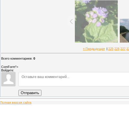
« Предыдущая
|
225
226
227
2
Всего комментариев
:
0
ComForm">
Войдите:
Отправить
Полная версия сайта