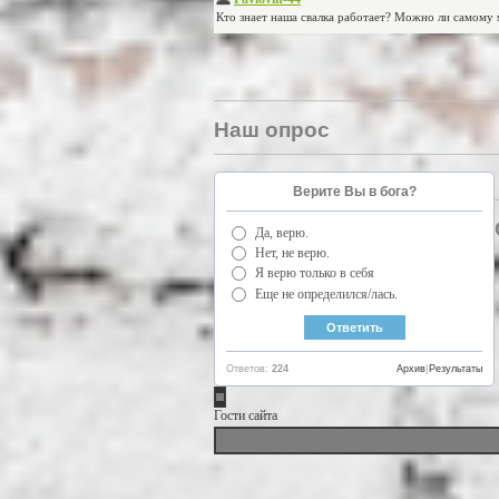
Наш опрос
Верите Вы в бога?
Да, верю.
Нет, не верю.
Я верю только в себя
Еще не определился/лась.
Ответов:
224
Архив
|
Результаты
Гости сайта