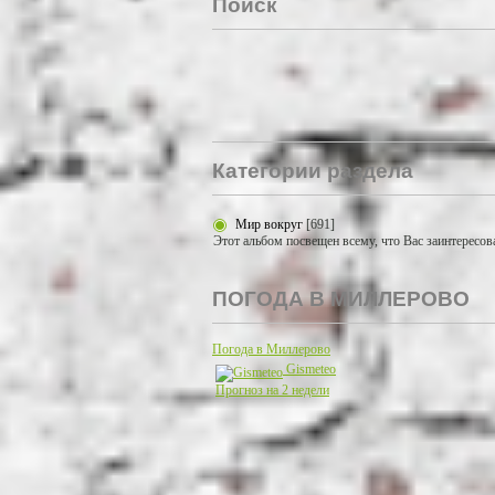
Поиск
Категории раздела
Мир вокруг
[691]
Этот альбом посвещен всему, что Вас заинтересов
ПОГОДА В МИЛЛЕРОВО
Погода в Миллерово
Gismeteo
Прогноз на 2 недели