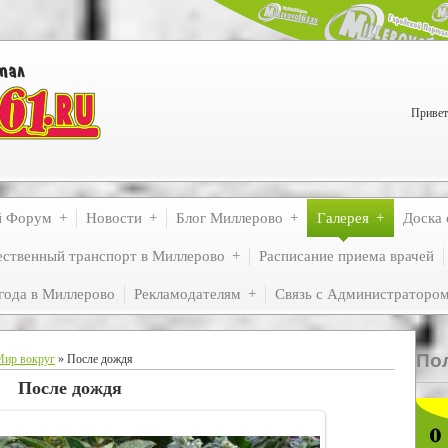
Привет
й Форум
Новости
Блог Миллерово
Галерея
Доска 
ственный транспорт в Миллерово
Расписание приема врачей
года в Миллерово
Рекламодателям
Связь с Администраторо
По
Мир вокруг
» После дождя
После дождя