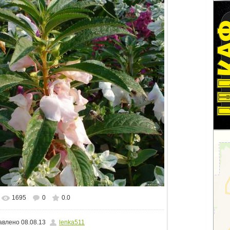
1695
0
0.0
альном размере
1500x1125
/ 292.8Kb
авлено
08.08.13
lenka511