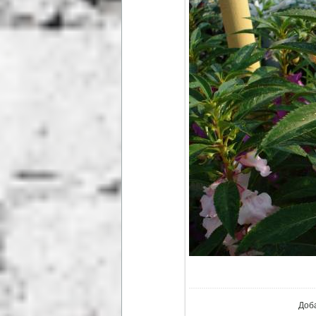
В ре
Доб