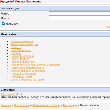
Г
ородской
П
ортал
М
иллерово
Форма входа
Логин:
Пароль:
запомнить
Заб
Меню сайта
Главная страница
Миллеровский Форум
Новости
Блог Миллерово
Галерея
Доска объявлений
Видео Портала
Бизнес справочник
Общественный транспорт в Миллерово
Расписание приема врачей
Книга отзывов о Миллерово
Погода в Миллерово
Рекламодателям
Связь с Администратором
Categories
Мир вокруг
[691]
Этот альбом посвещен всему, что Вас заинтересовало, но не связано с нашим город
Главная
»
Фотоальбом
»
Фотоальбом о Разном
»
Мир вокруг
» После разлива