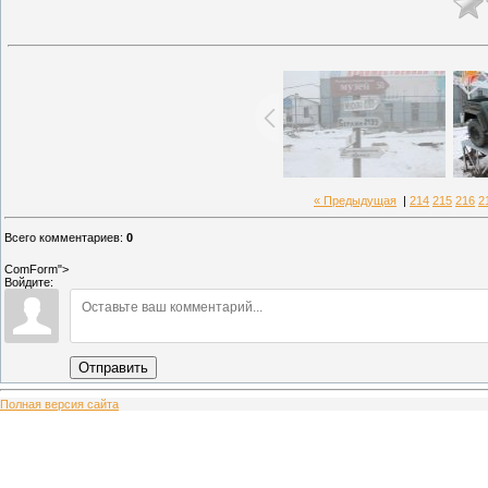
« Предыдущая
|
214
215
216
2
Всего комментариев
:
0
ComForm">
Войдите:
Отправить
Полная версия сайта