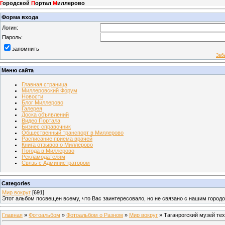
Г
ородской
П
ортал
М
иллерово
Форма входа
Логин:
Пароль:
запомнить
Заб
Меню сайта
Главная страница
Миллеровский Форум
Новости
Блог Миллерово
Галерея
Доска объявлений
Видео Портала
Бизнес справочник
Общественный транспорт в Миллерово
Расписание приема врачей
Книга отзывов о Миллерово
Погода в Миллерово
Рекламодателям
Связь с Администратором
Categories
Мир вокруг
[691]
Этот альбом посвещен всему, что Вас заинтересовало, но не связано с нашим город
Главная
»
Фотоальбом
»
Фотоальбом о Разном
»
Мир вокруг
» Таганрогский музей те