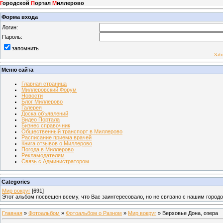
Г
ородской
П
ортал
М
иллерово
Форма входа
Логин:
Пароль:
запомнить
Заб
Меню сайта
Главная страница
Миллеровский Форум
Новости
Блог Миллерово
Галерея
Доска объявлений
Видео Портала
Бизнес справочник
Общественный транспорт в Миллерово
Расписание приема врачей
Книга отзывов о Миллерово
Погода в Миллерово
Рекламодателям
Связь с Администратором
Categories
Мир вокруг
[691]
Этот альбом посвещен всему, что Вас заинтересовало, но не связано с нашим город
Главная
»
Фотоальбом
»
Фотоальбом о Разном
»
Мир вокруг
» Верховье Дона, озера