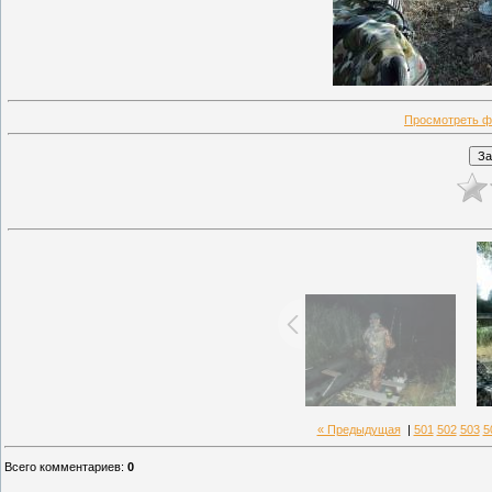
Просмотреть ф
« Предыдущая
|
501
502
503
5
Всего комментариев
:
0