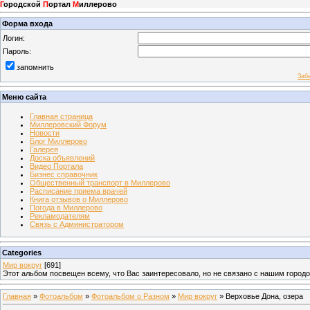
Г
ородской
П
ортал
М
иллерово
Форма входа
Логин:
Пароль:
запомнить
Заб
Меню сайта
Главная страница
Миллеровский Форум
Новости
Блог Миллерово
Галерея
Доска объявлений
Видео Портала
Бизнес справочник
Общественный транспорт в Миллерово
Расписание приема врачей
Книга отзывов о Миллерово
Погода в Миллерово
Рекламодателям
Связь с Администратором
Categories
Мир вокруг
[691]
Этот альбом посвещен всему, что Вас заинтересовало, но не связано с нашим город
Главная
»
Фотоальбом
»
Фотоальбом о Разном
»
Мир вокруг
» Верховье Дона, озера