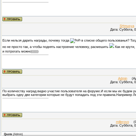
SHmusya
(
Дата: Суббота, 0
Если нельзя дарить награды, почему тогда
в списке общего пользованья? Тог
но не просто так, а чтобы поднять настроение человеку, расмешить
Как не крути,
и потрогать можно))))))
Admin
(Адм
Дата: Суббота, 0
По количеству наград видно участие пользователя на форуме.И если мы их будем р
выбрать одну две категории которые не будут попадать под эти правила.Например Л
millerovo
(Су
Дата: Суббота, 0
Quote
(
Admin
)