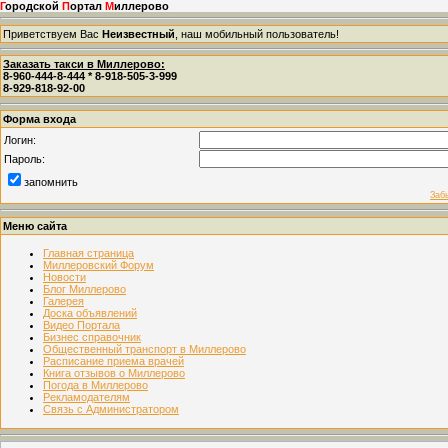
Г
ородской
П
ортал
М
иллерово
Приветствуем Вас
Неизвестный
, наш мобильный пользователь!
Заказать такси в Миллерово:
8-960-444-8-444 * 8-918-505-3-999
8-929-818-92-00
Форма входа
Логин:
Пароль:
запомнить
Заб
Меню сайта
Главная страница
Миллеровский Форум
Новости
Блог Миллерово
Галерея
Доска объявлений
Видео Портала
Бизнес справочник
Общественный транспорт в Миллерово
Расписание приема врачей
Книга отзывов о Миллерово
Погода в Миллерово
Рекламодателям
Связь с Администратором