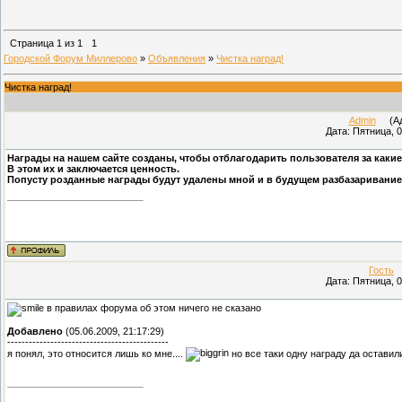
Страница
1
из
1
1
Городской Форум Миллерово
»
Объявления
»
Чистка наград!
Чистка наград!
Admin
(Адм
Дата: Пятница, 0
Награды на нашем сайте созданы, чтобы отблагодарить пользователя за какие
В этом их и заключается ценность.
Попусту розданные награды будут удалены мной и в будущем разбазаривание 
Гость
(
Дата: Пятница, 0
в правилах форума об этом ничего не сказано
Добавлено
(05.06.2009, 21:17:29)
---------------------------------------------
я понял, это относится лишь ко мне....
но все таки одну награду да оставил